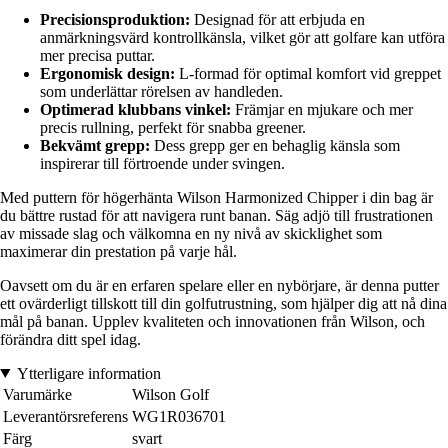
Precisionsproduktion:
Designad för att erbjuda en
anmärkningsvärd kontrollkänsla, vilket gör att golfare kan utföra
mer precisa puttar.
Ergonomisk design:
L-formad för optimal komfort vid greppet
som underlättar rörelsen av handleden.
Optimerad klubbans vinkel:
Främjar en mjukare och mer
precis rullning, perfekt för snabba greener.
Bekvämt grepp:
Dess grepp ger en behaglig känsla som
inspirerar till förtroende under svingen.
Med puttern för högerhänta Wilson Harmonized Chipper i din bag är
du bättre rustad för att navigera runt banan. Säg adjö till frustrationen
av missade slag och välkomna en ny nivå av skicklighet som
maximerar din prestation på varje hål.
Oavsett om du är en erfaren spelare eller en nybörjare, är denna putter
ett ovärderligt tillskott till din golfutrustning, som hjälper dig att nå dina
mål på banan. Upplev kvaliteten och innovationen från Wilson, och
förändra ditt spel idag.
Ytterligare information
Varumärke
Wilson Golf
Leverantörsreferens
WG1R036701
Färg
svart