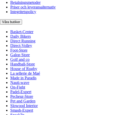
Betalningsmetoder
Priser och leveransalternativ
Integritetspolicy
Våra butiker
Basket-Center
Daily Bikers
Direct Running
Direct-Volley
Foot-Store
Galop Store
Golf and co
Handball-Store
House of Rugby
La sellerie de Maé
Made in Paradis
Nauti-wave
On-Fight
Padel-Expert
Pecheur-Store
Pet and Garden
Slowood Interior
Smash-Expert
Sneak'In