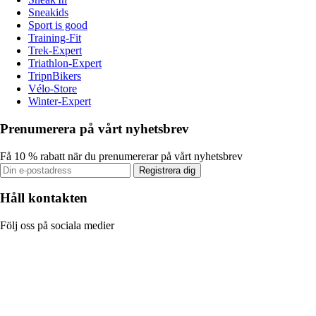
Sneakids
Sport is good
Training-Fit
Trek-Expert
Triathlon-Expert
TripnBikers
Vélo-Store
Winter-Expert
Prenumerera på vårt nyhetsbrev
Få 10 % rabatt när du prenumererar på vårt nyhetsbrev
Registrera dig
Håll kontakten
Följ oss på sociala medier