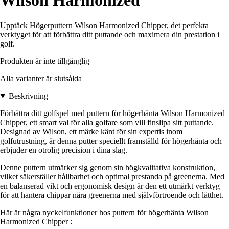
Wilson Harmonized
Upptäck Högerputtern Wilson Harmonized Chipper, det perfekta
verktyget för att förbättra ditt puttande och maximera din prestation i
golf.
Produkten är inte tillgänglig
Alla varianter är slutsålda
Beskrivning
Förbättra ditt golfspel med puttern för högerhänta Wilson Harmonized
Chipper, ett smart val för alla golfare som vill finslipa sitt puttande.
Designad av Wilson, ett märke känt för sin expertis inom
golfutrustning, är denna putter speciellt framställd för högerhänta och
erbjuder en otrolig precision i dina slag.
Denne puttern utmärker sig genom sin högkvalitativa konstruktion,
vilket säkerställer hållbarhet och optimal prestanda på greenerna. Med
en balanserad vikt och ergonomisk design är den ett utmärkt verktyg
för att hantera chippar nära greenerna med självförtroende och lätthet.
Här är några nyckelfunktioner hos puttern för högerhänta Wilson
Harmonized Chipper :