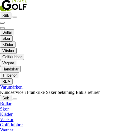
Sök
Bollar
Skor
Kläder
Väskor
Golfklubbor
Vagnar
Handskar
Tillbehör
REA
Varumärken
Kundservice i Frankrike
Säker betalning
Enkla returer
Sök
Bollar
Skor
Kläder
Väskor
Golfklubbor
Vagnar