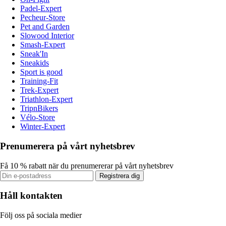
Padel-Expert
Pecheur-Store
Pet and Garden
Slowood Interior
Smash-Expert
Sneak'In
Sneakids
Sport is good
Training-Fit
Trek-Expert
Triathlon-Expert
TripnBikers
Vélo-Store
Winter-Expert
Prenumerera på vårt nyhetsbrev
Få 10 % rabatt när du prenumererar på vårt nyhetsbrev
Registrera dig
Håll kontakten
Följ oss på sociala medier