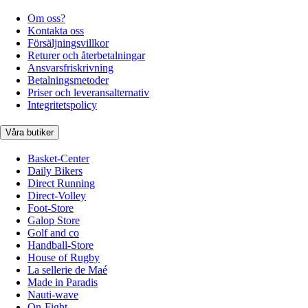
Om oss?
Kontakta oss
Försäljningsvillkor
Returer och återbetalningar
Ansvarsfriskrivning
Betalningsmetoder
Priser och leveransalternativ
Integritetspolicy
Våra butiker
Basket-Center
Daily Bikers
Direct Running
Direct-Volley
Foot-Store
Galop Store
Golf and co
Handball-Store
House of Rugby
La sellerie de Maé
Made in Paradis
Nauti-wave
On-Fight