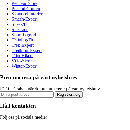
Pecheur-Store
Pet and Garden
Slowood Interior
Smash-Expert
Sneak'In
Sneakids
Sport is good
Training-Fit
Trek-Expert
Triathlon-Expert
TripnBikers
Vélo-Store
Winter-Expert
Prenumerera på vårt nyhetsbrev
Få 10 % rabatt när du prenumererar på vårt nyhetsbrev
Registrera dig
Håll kontakten
Följ oss på sociala medier