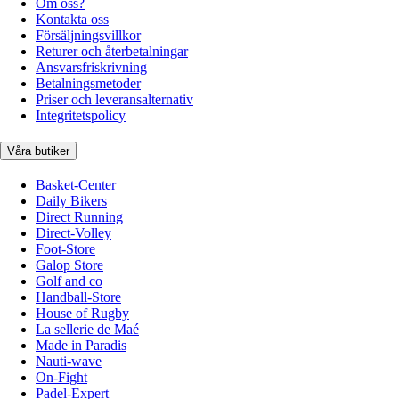
Om oss?
Kontakta oss
Försäljningsvillkor
Returer och återbetalningar
Ansvarsfriskrivning
Betalningsmetoder
Priser och leveransalternativ
Integritetspolicy
Våra butiker
Basket-Center
Daily Bikers
Direct Running
Direct-Volley
Foot-Store
Galop Store
Golf and co
Handball-Store
House of Rugby
La sellerie de Maé
Made in Paradis
Nauti-wave
On-Fight
Padel-Expert