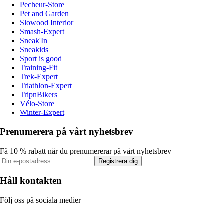
Pecheur-Store
Pet and Garden
Slowood Interior
Smash-Expert
Sneak'In
Sneakids
Sport is good
Training-Fit
Trek-Expert
Triathlon-Expert
TripnBikers
Vélo-Store
Winter-Expert
Prenumerera på vårt nyhetsbrev
Få 10 % rabatt när du prenumererar på vårt nyhetsbrev
Registrera dig
Håll kontakten
Följ oss på sociala medier