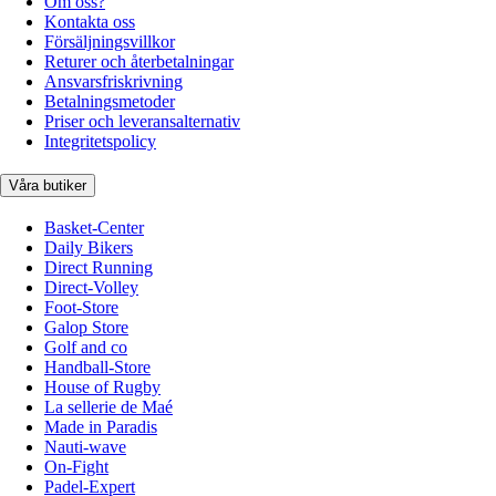
Om oss?
Kontakta oss
Försäljningsvillkor
Returer och återbetalningar
Ansvarsfriskrivning
Betalningsmetoder
Priser och leveransalternativ
Integritetspolicy
Våra butiker
Basket-Center
Daily Bikers
Direct Running
Direct-Volley
Foot-Store
Galop Store
Golf and co
Handball-Store
House of Rugby
La sellerie de Maé
Made in Paradis
Nauti-wave
On-Fight
Padel-Expert