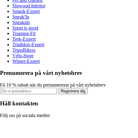
Pet and Garden
Slowood Interior
Smash-Expert
Sneak'In
Sneakids
Sport is good
Training-Fit
Trek-Expert
Triathlon-Expert
TripnBikers
Vélo-Store
Winter-Expert
Prenumerera på vårt nyhetsbrev
Få 10 % rabatt när du prenumererar på vårt nyhetsbrev
Registrera dig
Håll kontakten
Följ oss på sociala medier