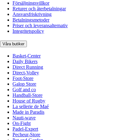
Försäljningsvillkor
Returer och återbetalningar
Ansvarsfriskrivning
Betalningsmetoder
Priser och leveransalternativ
Integritetspolicy
Våra butiker
Basket-Center
Daily Bikers
Direct Running
Direct-Volley
Foot-Store
Galop Store
Golf and co
Handball-Store
House of Rugby
La sellerie de Maé
Made in Paradis
Nauti-wave
On-Fight
Padel-Expert
Pecheur-Store