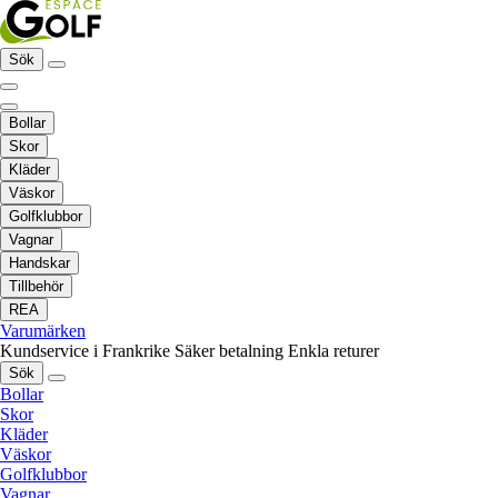
Sök
Bollar
Skor
Kläder
Väskor
Golfklubbor
Vagnar
Handskar
Tillbehör
REA
Varumärken
Kundservice i Frankrike
Säker betalning
Enkla returer
Sök
Bollar
Skor
Kläder
Väskor
Golfklubbor
Vagnar