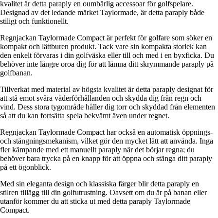
kvalitet är detta paraply en oumbärlig accessoar för golfspelare.
Designad av det ledande märket Taylormade, är detta paraply både
stiligt och funktionellt.
Regnjackan Taylormade Compact är perfekt för golfare som söker en
kompakt och lättburen produkt. Tack vare sin kompakta storlek kan
den enkelt förvaras i din golfväska eller till och med i en byxficka. Du
behöver inte längre oroa dig för att lämna ditt skrymmande paraply på
golfbanan.
Tillverkat med material av högsta kvalitet är detta paraply designat för
att stå emot svåra väderförhållanden och skydda dig från regn och
vind. Dess stora tygområde håller dig torr och skyddad från elementen
så att du kan fortsätta spela bekvämt även under regnet.
Regnjackan Taylormade Compact har också en automatisk öppnings-
och stängningsmekanism, vilket gör den mycket lätt att använda. Inga
fler kämpande med ett manuellt paraply när det börjar regna; du
behöver bara trycka på en knapp för att öppna och stänga ditt paraply
på ett ögonblick.
Med sin eleganta design och klassiska färger blir detta paraply en
stilren tillägg till din golfutrustning. Oavsett om du är på banan eller
utanför kommer du att sticka ut med detta paraply Taylormade
Compact.