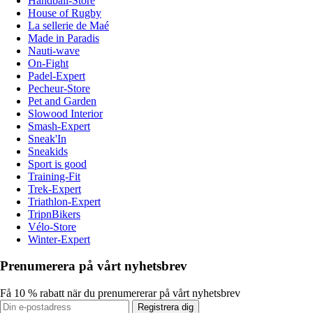
Handball-Store
House of Rugby
La sellerie de Maé
Made in Paradis
Nauti-wave
On-Fight
Padel-Expert
Pecheur-Store
Pet and Garden
Slowood Interior
Smash-Expert
Sneak'In
Sneakids
Sport is good
Training-Fit
Trek-Expert
Triathlon-Expert
TripnBikers
Vélo-Store
Winter-Expert
Prenumerera på vårt nyhetsbrev
Få 10 % rabatt när du prenumererar på vårt nyhetsbrev
Registrera dig