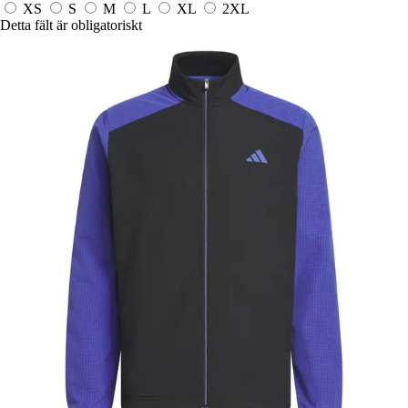
XS
S
M
L
XL
2XL
Detta fält är obligatoriskt