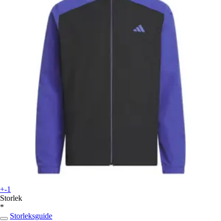
+-1
Storlek
*
Storleksguide