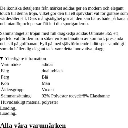
De ikoniska detaljerna från märket adidas ger en modern och elegant
touch till denna tröja, vilket gör den till ett självklart val för golfare som
värdesätter stil. Dess mångsidighet gör att den kan bäras både på banan
och utanför, och passar lätt in i din sportgarderob.
Sammantaget är tröjan med full dragkedja adidas Ultimate 365 ett
perfekt val för dem som söker en kombination av komfort, prestanda
och stil på golfbanan. Fyll på med självförtroende i ditt spel samtidigt
som du håller dig elegant tack vare detta innovativa plagg.
Ytterligare information
Varumärke
adidas
Färg
dualin/black
Färg
Blå
Kön
Män
Åldersgrupp
Vuxen
Sammansättning
92% Polyester recyclé/8% Elasthanne
Huvudsakligt material
polyester
Loading...
Loading...
Alla våra varumärken