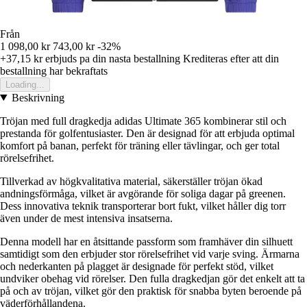
Från
1 098,00 kr
743,00 kr
-32%
+37,15 kr
erbjuds pa din nasta bestallning
Krediteras efter att din
bestallning har bekraftats
Loading...
Beskrivning
Tröjan med full dragkedja adidas Ultimate 365 kombinerar stil och
prestanda för golfentusiaster. Den är designad för att erbjuda optimal
komfort på banan, perfekt för träning eller tävlingar, och ger total
rörelsefrihet.
Tillverkad av högkvalitativa material, säkerställer tröjan ökad
andningsförmåga, vilket är avgörande för soliga dagar på greenen.
Dess innovativa teknik transporterar bort fukt, vilket håller dig torr
även under de mest intensiva insatserna.
Denna modell har en åtsittande passform som framhäver din silhuett
samtidigt som den erbjuder stor rörelsefrihet vid varje sving. Ärmarna
och nederkanten på plagget är designade för perfekt stöd, vilket
undviker obehag vid rörelser. Den fulla dragkedjan gör det enkelt att ta
på och av tröjan, vilket gör den praktisk för snabba byten beroende på
väderförhållandena.