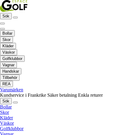
Sök
Bollar
Skor
Kläder
Väskor
Golfklubbor
Vagnar
Handskar
Tillbehör
REA
Varumärken
Kundservice i Frankrike
Säker betalning
Enkla returer
Sök
Bollar
Skor
Kläder
Väskor
Golfklubbor
Vagnar