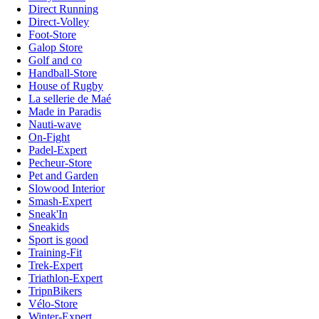
Direct Running
Direct-Volley
Foot-Store
Galop Store
Golf and co
Handball-Store
House of Rugby
La sellerie de Maé
Made in Paradis
Nauti-wave
On-Fight
Padel-Expert
Pecheur-Store
Pet and Garden
Slowood Interior
Smash-Expert
Sneak'In
Sneakids
Sport is good
Training-Fit
Trek-Expert
Triathlon-Expert
TripnBikers
Vélo-Store
Winter-Expert