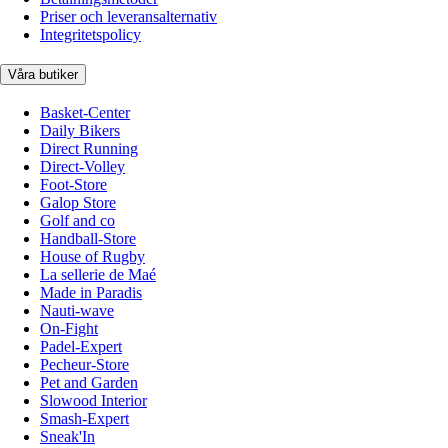
Priser och leveransalternativ
Integritetspolicy
Våra butiker
Basket-Center
Daily Bikers
Direct Running
Direct-Volley
Foot-Store
Galop Store
Golf and co
Handball-Store
House of Rugby
La sellerie de Maé
Made in Paradis
Nauti-wave
On-Fight
Padel-Expert
Pecheur-Store
Pet and Garden
Slowood Interior
Smash-Expert
Sneak'In