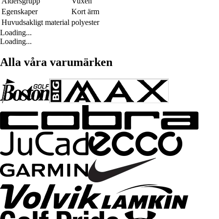
Åldersgrupp
Vuxen
Egenskaper
Kort ärm
Huvudsakligt material
polyester
Loading...
Loading...
Alla våra varumärken