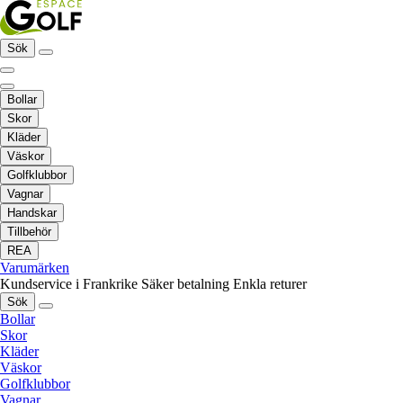
Sök
Bollar
Skor
Kläder
Väskor
Golfklubbor
Vagnar
Handskar
Tillbehör
REA
Varumärken
Kundservice i Frankrike
Säker betalning
Enkla returer
Sök
Bollar
Skor
Kläder
Väskor
Golfklubbor
Vagnar