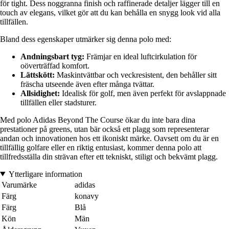
för tight. Dess noggranna finish och raffinerade detaljer lägger till en
touch av elegans, vilket gör att du kan behålla en snygg look vid alla
tillfällen.
Bland dess egenskaper utmärker sig denna polo med:
Andningsbart tyg:
Främjar en ideal luftcirkulation för
oöverträffad komfort.
Lättskött:
Maskintvättbar och veckresistent, den behåller sitt
fräscha utseende även efter många tvättar.
Allsidighet:
Idealisk för golf, men även perfekt för avslappnade
tillfällen eller stadsturer.
Med polo Adidas Beyond The Course ökar du inte bara dina
prestationer på greens, utan bär också ett plagg som representerar
andan och innovationen hos ett ikoniskt märke. Oavsett om du är en
tillfällig golfare eller en riktig entusiast, kommer denna polo att
tillfredsställa din strävan efter ett tekniskt, stiligt och bekvämt plagg.
Ytterligare information
Varumärke
adidas
Färg
konavy
Färg
Blå
Kön
Män