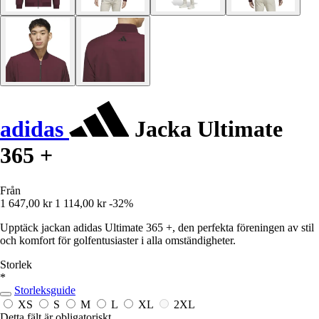
adidas
Jacka Ultimate
365 +
Från
1 647,00 kr
1 114,00 kr
-32%
Upptäck jackan adidas Ultimate 365 +, den perfekta föreningen av stil
och komfort för golfentusiaster i alla omständigheter.
Storlek
*
Storleksguide
XS
S
M
L
XL
2XL
Detta fält är obligatoriskt