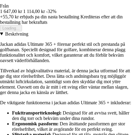
Från
1 647,00 kr
1 114,00 kr
-32%
+55,70 kr
erbjuds pa din nasta bestallning
Krediteras efter att din
bestallning har bekraftats
Loading...
Beskrivning
Jackan adidas Ultimate 365 + förenar perfekt stil och prestanda på
golfbanan. Speciellt designad för golfare, kombinerar denna plagg
funktionalitet och komfort, vilket garanterar att du förblir bekväm
oavsett väderförhållanden.
Tillverkad av högkvalitativa material, är denna jacka utformad för att
ge dig stor rörelsefrihet. Dess lätta och andningsbara tyg möjliggör
utmärkt luftcirkulation, samtidigt som den skyddar dig mot yttre
element. Oavsett om du är mitt i ett sving eller väntar mellan slagen,
ger denna jacka en känsla av lätthet.
De viktigaste funktionerna i jackan adidas Ultimate 365 + inkluderar:
Fukttransportteknologi:
Designad för att avvisa svett, håller
den dig torr och bekväm under dina rundor.
Ergonomisk passform:
Den åtsittande passformen ger stor
rörelsefrihet, vilket är avgörande för en perfekt sving.
Slitstarka material:
Designad för att tåla, motstår den slitage