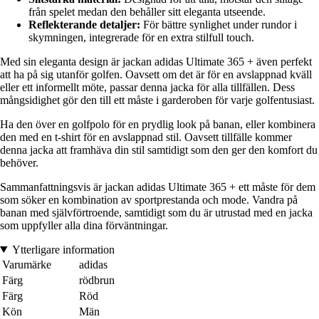
från spelet medan den behåller sitt eleganta utseende.
Reflekterande detaljer:
För bättre synlighet under rundor i
skymningen, integrerade för en extra stilfull touch.
Med sin eleganta design är jackan adidas Ultimate 365 + även perfekt
att ha på sig utanför golfen. Oavsett om det är för en avslappnad kväll
eller ett informellt möte, passar denna jacka för alla tillfällen. Dess
mångsidighet gör den till ett måste i garderoben för varje golfentusiast.
Ha den över en golfpolo för en prydlig look på banan, eller kombinera
den med en t-shirt för en avslappnad stil. Oavsett tillfälle kommer
denna jacka att framhäva din stil samtidigt som den ger den komfort du
behöver.
Sammanfattningsvis är jackan adidas Ultimate 365 + ett måste för dem
som söker en kombination av sportprestanda och mode. Vandra på
banan med självförtroende, samtidigt som du är utrustad med en jacka
som uppfyller alla dina förväntningar.
Ytterligare information
Varumärke
adidas
Färg
rödbrun
Färg
Röd
Kön
Män