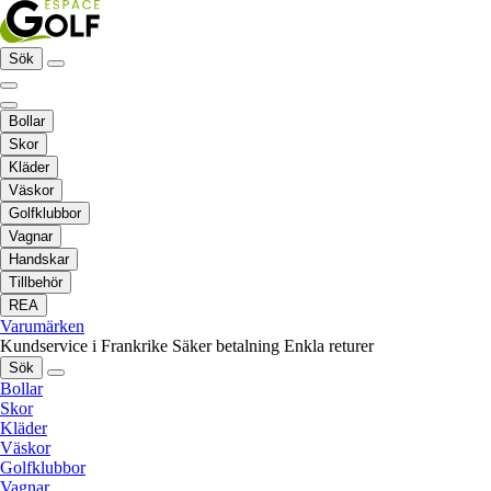
Sök
Bollar
Skor
Kläder
Väskor
Golfklubbor
Vagnar
Handskar
Tillbehör
REA
Varumärken
Kundservice i Frankrike
Säker betalning
Enkla returer
Sök
Bollar
Skor
Kläder
Väskor
Golfklubbor
Vagnar