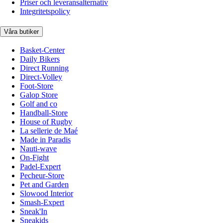
Priser och leveransalternativ
Integritetspolicy
Våra butiker
Basket-Center
Daily Bikers
Direct Running
Direct-Volley
Foot-Store
Galop Store
Golf and co
Handball-Store
House of Rugby
La sellerie de Maé
Made in Paradis
Nauti-wave
On-Fight
Padel-Expert
Pecheur-Store
Pet and Garden
Slowood Interior
Smash-Expert
Sneak'In
Sneakids