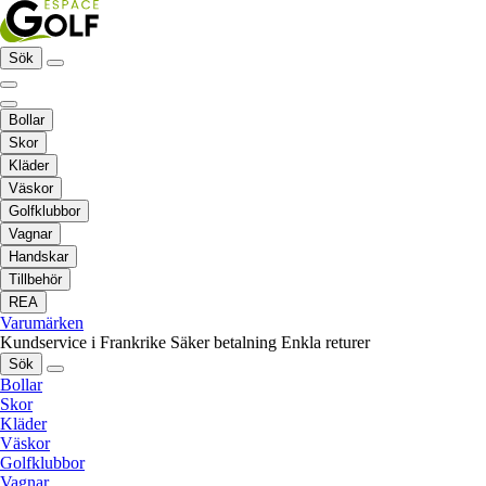
Sök
Bollar
Skor
Kläder
Väskor
Golfklubbor
Vagnar
Handskar
Tillbehör
REA
Varumärken
Kundservice i Frankrike
Säker betalning
Enkla returer
Sök
Bollar
Skor
Kläder
Väskor
Golfklubbor
Vagnar