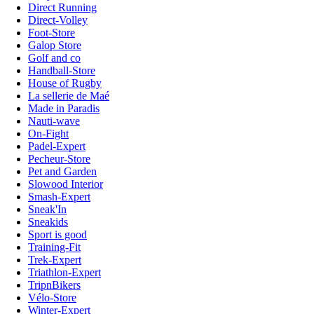
Direct Running
Direct-Volley
Foot-Store
Galop Store
Golf and co
Handball-Store
House of Rugby
La sellerie de Maé
Made in Paradis
Nauti-wave
On-Fight
Padel-Expert
Pecheur-Store
Pet and Garden
Slowood Interior
Smash-Expert
Sneak'In
Sneakids
Sport is good
Training-Fit
Trek-Expert
Triathlon-Expert
TripnBikers
Vélo-Store
Winter-Expert