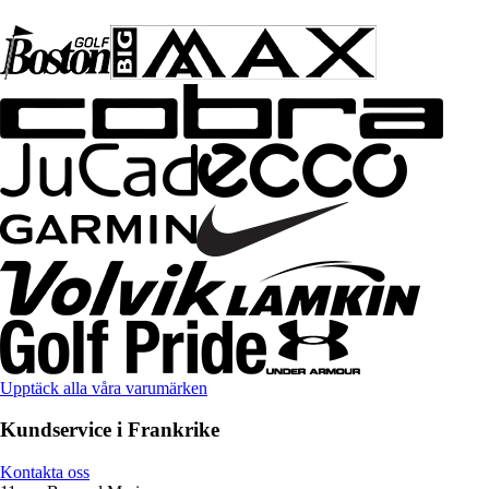
Upptäck alla våra varumärken
Kundservice i Frankrike
Kontakta oss