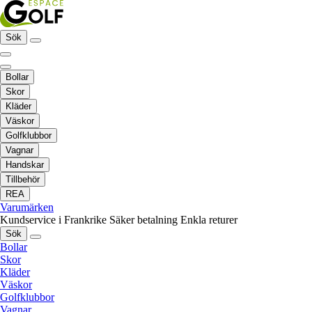
Sök
Bollar
Skor
Kläder
Väskor
Golfklubbor
Vagnar
Handskar
Tillbehör
REA
Varumärken
Kundservice i Frankrike
Säker betalning
Enkla returer
Sök
Bollar
Skor
Kläder
Väskor
Golfklubbor
Vagnar