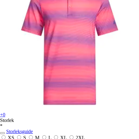
+0
Storlek
*
Storleksguide
XS
S
M
L
XL
2XL