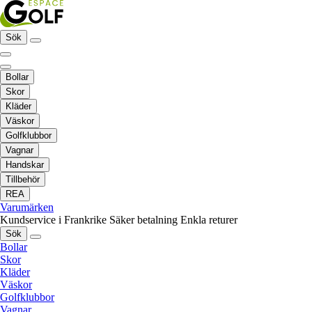
Sök
Bollar
Skor
Kläder
Väskor
Golfklubbor
Vagnar
Handskar
Tillbehör
REA
Varumärken
Kundservice i Frankrike
Säker betalning
Enkla returer
Sök
Bollar
Skor
Kläder
Väskor
Golfklubbor
Vagnar