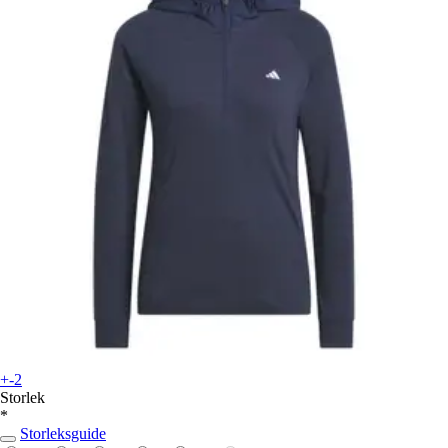
+-2
Storlek
*
Storleksguide