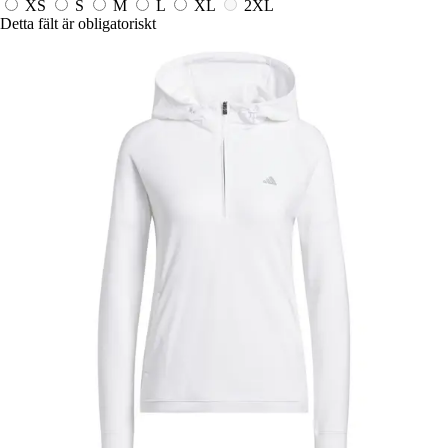
XS
S
M
L
XL
2XL
Detta fält är obligatoriskt