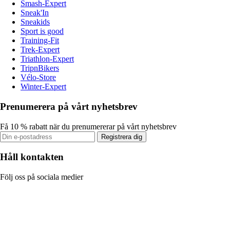
Smash-Expert
Sneak'In
Sneakids
Sport is good
Training-Fit
Trek-Expert
Triathlon-Expert
TripnBikers
Vélo-Store
Winter-Expert
Prenumerera på vårt nyhetsbrev
Få 10 % rabatt när du prenumererar på vårt nyhetsbrev
Registrera dig
Håll kontakten
Följ oss på sociala medier