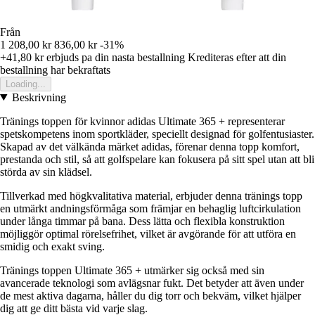
Från
1 208,00 kr
836,00 kr
-31%
+41,80 kr
erbjuds pa din nasta bestallning
Krediteras efter att din
bestallning har bekraftats
Loading...
Beskrivning
Tränings toppen för kvinnor adidas Ultimate 365 + representerar
spetskompetens inom sportkläder, speciellt designad för golfentusiaster.
Skapad av det välkända märket adidas, förenar denna topp komfort,
prestanda och stil, så att golfspelare kan fokusera på sitt spel utan att bli
störda av sin klädsel.
Tillverkad med högkvalitativa material, erbjuder denna tränings topp
en utmärkt andningsförmåga som främjar en behaglig luftcirkulation
under långa timmar på bana. Dess lätta och flexibla konstruktion
möjliggör optimal rörelsefrihet, vilket är avgörande för att utföra en
smidig och exakt sving.
Tränings toppen Ultimate 365 + utmärker sig också med sin
avancerade teknologi som avlägsnar fukt. Det betyder att även under
de mest aktiva dagarna, håller du dig torr och bekväm, vilket hjälper
dig att ge ditt bästa vid varje slag.