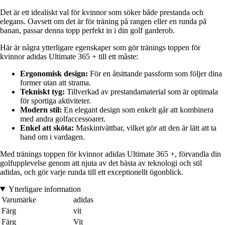
Det är ett idealiskt val för kvinnor som söker både prestanda och
elegans. Oavsett om det är för träning på rangen eller en runda på
banan, passar denna topp perfekt in i din golf garderob.
Här är några ytterligare egenskaper som gör tränings toppen för
kvinnor adidas Ultimate 365 + till ett måste:
Ergonomisk design:
För en åtsittande passform som följer dina
former utan att strama.
Tekniskt tyg:
Tillverkad av prestandamaterial som är optimala
för sportiga aktiviteter.
Modern stil:
En elegant design som enkelt går att kombinera
med andra golfaccessoarer.
Enkel att sköta:
Maskintvättbar, vilket gör att den är lätt att ta
hand om i vardagen.
Med tränings toppen för kvinnor adidas Ultimate 365 +, förvandla din
golfupplevelse genom att njuta av det bästa av teknologi och stil
adidas, och gör varje runda till ett exceptionellt ögonblick.
Ytterligare information
Varumärke
adidas
Färg
vit
Färg
Vit