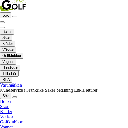
Sök
Bollar
Skor
Kläder
Väskor
Golfklubbor
Vagnar
Handskar
Tillbehör
REA
Varumärken
Kundservice i Frankrike
Säker betalning
Enkla returer
Sök
Bollar
Skor
Kläder
Väskor
Golfklubbor
Vagnar