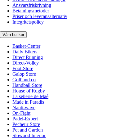
Ansvarsfriskrivning
Betalningsmetoder
Priser och leveransalternativ
Integritetspolicy
Våra butiker
Basket-Center
Daily Bikers
Direct Running
Direct-Volley
Foot-Store
Galop Store
Golf and co
Handball-Store
House of Rugby
La sellerie de Maé
Made in Paradis
Nauti-wave
On-Fight
Padel-Expert
Pecheur-Store
Pet and Garden
Slowood Interior