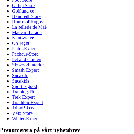
Foot-Store
Galop Store
Golf and co
Handball-Store
House of Rugby
La sellerie de Maé
Made in Paradis
Nauti-wave
On-Fight
Padel-Expert
Pecheur-Store
Pet and Garden
Slowood Interior
Smash-Expert
Sneak'In
Sneakids
Sport is good
Training-Fit
Trek-Expert
Triathlon-Expert
TripnBikers
Vélo-Store
Winter-Expert
Prenumerera på vårt nyhetsbrev