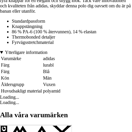
fyra knappar för en elegant och snygg look. Tack vare innovationen
och kvaliteten från adidas, skyddar denna polo dig oavsett om du är på
banan eller utanför.
Standardpassform
Knappstängning
86 % PA-6 (100 % återvunnen), 14 % elastan
Thermobonded detaljer
Fyrvägsstretchmaterial
Ytterligare information
Varumärke
adidas
Färg
lurabl
Färg
Blå
Kön
Män
Åldersgrupp
Vuxen
Huvudsakligt material
polyamid
Loading...
Loading...
Alla våra varumärken