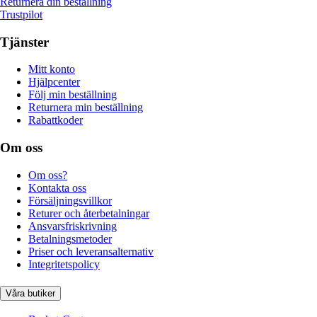
Returnera din beställning
Trustpilot
Tjänster
Mitt konto
Hjälpcenter
Följ min beställning
Returnera min beställning
Rabattkoder
Om oss
Om oss?
Kontakta oss
Försäljningsvillkor
Returer och återbetalningar
Ansvarsfriskrivning
Betalningsmetoder
Priser och leveransalternativ
Integritetspolicy
Våra butiker