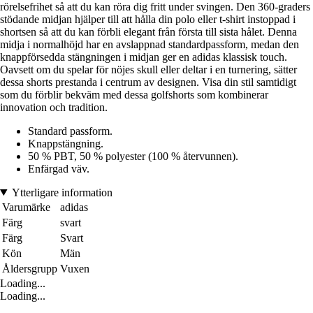
rörelsefrihet så att du kan röra dig fritt under svingen. Den 360-graders
stödande midjan hjälper till att hålla din polo eller t-shirt instoppad i
shortsen så att du kan förbli elegant från första till sista hålet. Denna
midja i normalhöjd har en avslappnad standardpassform, medan den
knappförsedda stängningen i midjan ger en adidas klassisk touch.
Oavsett om du spelar för nöjes skull eller deltar i en turnering, sätter
dessa shorts prestanda i centrum av designen. Visa din stil samtidigt
som du förblir bekväm med dessa golfshorts som kombinerar
innovation och tradition.
Standard passform.
Knappstängning.
50 % PBT, 50 % polyester (100 % återvunnen).
Enfärgad väv.
Ytterligare information
Varumärke
adidas
Färg
svart
Färg
Svart
Kön
Män
Åldersgrupp
Vuxen
Loading...
Loading...