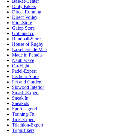
Basket-Center
Daily Bikers
Direct Running
Direct-Volley
Foot-Store
Galop Store
Golf and co
Handball-Store
House of Rugby
La sellerie de Maé
Made in Paradis
Nauti-wave
On-Fight
Padel-Expert
Pecheur-Store
Pet and Garden
Slowood Interior
Smash-Expert
Sneak'In
Sneakids
Sport is good
Training-Fit
Trek-Expert
Triathlon-Expert
TripnBikers