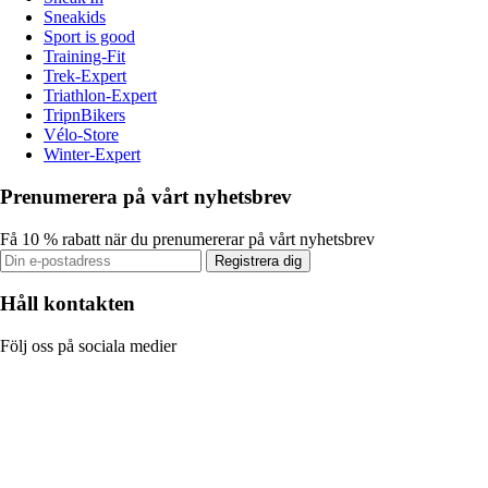
Sneakids
Sport is good
Training-Fit
Trek-Expert
Triathlon-Expert
TripnBikers
Vélo-Store
Winter-Expert
Prenumerera på vårt nyhetsbrev
Få 10 % rabatt när du prenumererar på vårt nyhetsbrev
Registrera dig
Håll kontakten
Följ oss på sociala medier