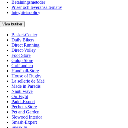
Betalningsmetoder
Priser och leveransalternativ
Integritetspolicy
Våra butiker
Basket-Center
Daily Bikers
Direct Running
Direct-Volley
Foot-Store
Galop Store
Golf and co
Handball-Store
House of Rugby
La sellerie de Maé
Made in Paradis
Nauti-wave
On-Fight
Padel-Expert
Pecheur-Store
Pet and Garden
Slowood Interior
Smash-Expert
Sneak'In