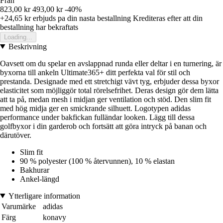
Från
823,00 kr
493,00 kr
-40%
+24,65 kr
erbjuds pa din nasta bestallning
Krediteras efter att din
bestallning har bekraftats
Loading...
Beskrivning
Oavsett om du spelar en avslappnad runda eller deltar i en turnering, är
byxorna till ankeln Ultimate365+ ditt perfekta val för stil och
prestanda. Designade med ett stretchigt vävt tyg, erbjuder dessa byxor
elasticitet som möjliggör total rörelsefrihet. Deras design gör dem lätta
att ta på, medan mesh i midjan ger ventilation och stöd. Den slim fit
med hög midja ger en smickrande silhuett. Logotypen adidas
performance under bakfickan fulländar looken. Lägg till dessa
golfbyxor i din garderob och fortsätt att göra intryck på banan och
därutöver.
Slim fit
90 % polyester (100 % återvunnen), 10 % elastan
Bakhurar
Ankel-längd
Ytterligare information
Varumärke
adidas
Färg
konavy