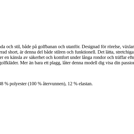
h stil, både på golfbanan och utanför. Designad för rörelse, växlar den
 short, är denna del både stilren och funktionell. Det lätta, stretchig
ger en känsla av säkerhet och komfort under långa rondor och träffar e
fkläder. Mer än bara ett plagg, låter denna modell dig visa din passion 
88 % polyester (100 % återvunnen), 12 % elastan.