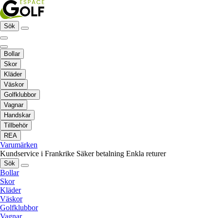
Sök
Bollar
Skor
Kläder
Väskor
Golfklubbor
Vagnar
Handskar
Tillbehör
REA
Varumärken
Kundservice i Frankrike
Säker betalning
Enkla returer
Sök
Bollar
Skor
Kläder
Väskor
Golfklubbor
Vagnar