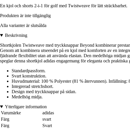
En kjol och shorts 2-i-1 för golf med Twistweave för lätt sträckbarhet.
Produkten är inte tillgänglig
Alla varianter är slutsålda
Beskrivning
Shortkjolen Twistweave med tryckknappar Beyond kombinerar prestanda oc
Genom att kombinera utseendet på en kjol med komforten av en integrerad
fjädrande flexibilitet utan att använda elastan. Den medelhöga midjan 
speglar denna shortkjol adidas engagemang för eleganta och praktiska gol
Standardpassform.
Svart konstruktion.
Huvudmaterial: 100 % Polyester (81 % återvunnen). Infällning: 
Integrerad stretchshort.
Design med tryckknappar på sidan.
Medelhög midja.
Ytterligare information
Varumärke
adidas
Färg
svart
Färg
Svart