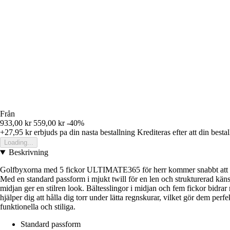
Från
933,00 kr
559,00 kr
-40%
+27,95 kr
erbjuds pa din nasta bestallning
Krediteras efter att din besta
Loading...
Beskrivning
Golfbyxorna med 5 fickor ULTIMATE365 för herr kommer snabbt att bli 
Med en standard passform i mjukt twill för en len och strukturerad kän
midjan ger en stilren look. Bältesslingor i midjan och fem fickor bidra
hjälper dig att hålla dig torr under lätta regnskurar, vilket gör dem pe
funktionella och stiliga.
Standard passform