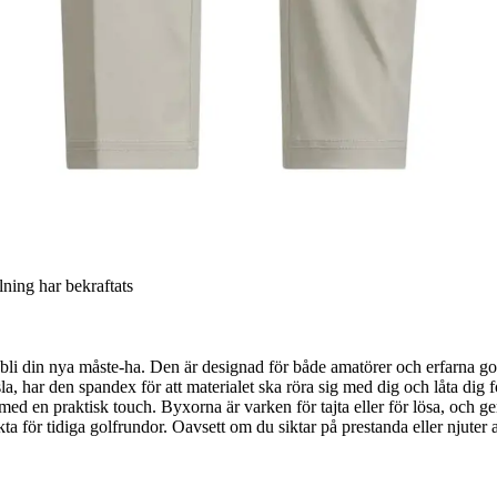
llning har bekraftats
din nya måste-ha. Den är designad för både amatörer och erfarna golfa
sla, har den spandex för att materialet ska röra sig med dig och låta d
r med en praktisk touch. Byxorna är varken för tajta eller för lösa, och
rfekta för tidiga golfrundor. Oavsett om du siktar på prestanda eller nju