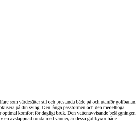
re som värdesätter stil och prestanda både på och utanför golfbanan.
ig fokusera på din sving. Den långa passformen och den medelhöga
 ger optimal komfort för dagligt bruk. Den vattenavvisande beläggningen
ter av en avslappnad runda med vänner, är dessa golfbyxor både