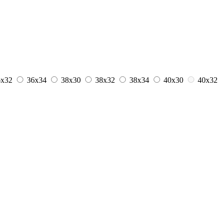
6x32
36x34
38x30
38x32
38x34
40x30
40x32