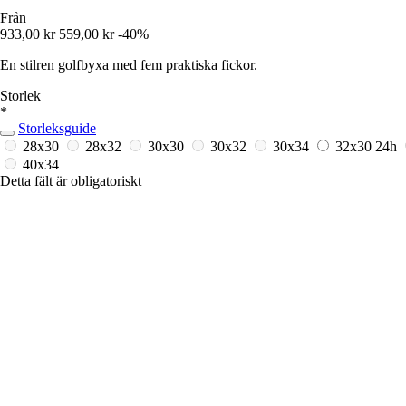
Från
933,00 kr
559,00 kr
-40%
En stilren golfbyxa med fem praktiska fickor.
Storlek
*
Storleksguide
28x30
28x32
30x30
30x32
30x34
32x30
24h
40x34
Detta fält är obligatoriskt