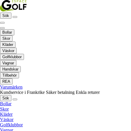
Sök
Bollar
Skor
Kläder
Väskor
Golfklubbor
Vagnar
Handskar
Tillbehör
REA
Varumärken
Kundservice i Frankrike
Säker betalning
Enkla returer
Sök
Bollar
Skor
Kläder
Väskor
Golfklubbor
Vagnar