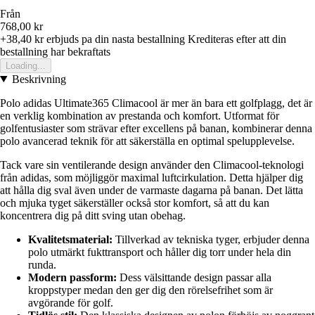
Från
768,00 kr
+38,40 kr
erbjuds pa din nasta bestallning
Krediteras efter att din
bestallning har bekraftats
Loading...
Beskrivning
Polo adidas Ultimate365 Climacool är mer än bara ett golfplagg, det är
en verklig kombination av prestanda och komfort. Utformat för
golfentusiaster som strävar efter excellens på banan, kombinerar denna
polo avancerad teknik för att säkerställa en optimal spelupplevelse.
Tack vare sin ventilerande design använder den Climacool-teknologi
från adidas, som möjliggör maximal luftcirkulation. Detta hjälper dig
att hålla dig sval även under de varmaste dagarna på banan. Det lätta
och mjuka tyget säkerställer också stor komfort, så att du kan
koncentrera dig på ditt sving utan obehag.
Kvalitetsmaterial:
Tillverkad av tekniska tyger, erbjuder denna
polo utmärkt fukttransport och håller dig torr under hela din
runda.
Modern passform:
Dess välsittande design passar alla
kroppstyper medan den ger dig den rörelsefrihet som är
avgörande för golf.