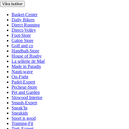
Våra butiker
Basket-Center
Daily Bikers
Direct Running
Direct-Volley
Foot-Store
Galop Store
Golf and co
Handball-Store
House of Rugby
La sellerie de Maé
Made in Paradis
Nauti-wave
On-Fight
Padel-Expert
Pecheur-Store
Pet and Garden
Slowood Interior
Smash-Expert
Sneak'In
Sneakids
Sport is good
Training-Fit
Trek-Expert