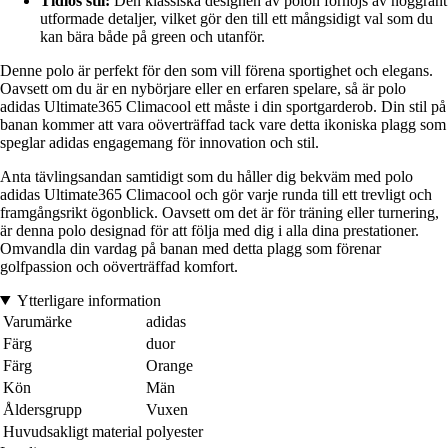
Tidlös stil:
Den klassiska designen av polon förhöjs av noggrant
utformade detaljer, vilket gör den till ett mångsidigt val som du
kan bära både på green och utanför.
Denne polo är perfekt för den som vill förena sportighet och elegans.
Oavsett om du är en nybörjare eller en erfaren spelare, så är polo
adidas Ultimate365 Climacool ett måste i din sportgarderob. Din stil på
banan kommer att vara oöverträffad tack vare detta ikoniska plagg som
speglar adidas engagemang för innovation och stil.
Anta tävlingsandan samtidigt som du håller dig bekväm med polo
adidas Ultimate365 Climacool och gör varje runda till ett trevligt och
framgångsrikt ögonblick. Oavsett om det är för träning eller turnering,
är denna polo designad för att följa med dig i alla dina prestationer.
Omvandla din vardag på banan med detta plagg som förenar
golfpassion och oöverträffad komfort.
Ytterligare information
Varumärke
adidas
Färg
duor
Färg
Orange
Kön
Män
Åldersgrupp
Vuxen
Huvudsakligt material
polyester