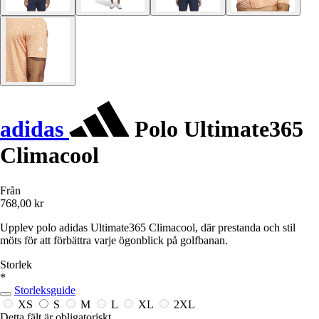
adidas
Polo Ultimate365
Climacool
Från
768,00 kr
Upplev polo adidas Ultimate365 Climacool, där prestanda och stil
möts för att förbättra varje ögonblick på golfbanan.
Storlek
*
Storleksguide
XS
S
M
L
XL
2XL
Detta fält är obligatoriskt