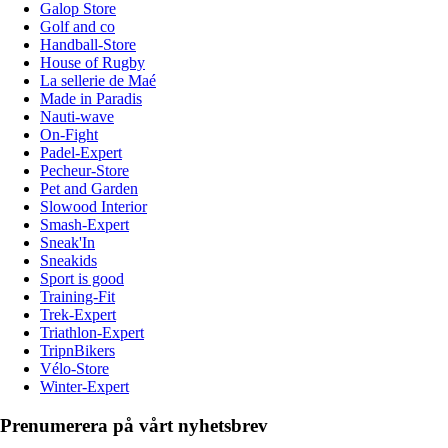
Galop Store
Golf and co
Handball-Store
House of Rugby
La sellerie de Maé
Made in Paradis
Nauti-wave
On-Fight
Padel-Expert
Pecheur-Store
Pet and Garden
Slowood Interior
Smash-Expert
Sneak'In
Sneakids
Sport is good
Training-Fit
Trek-Expert
Triathlon-Expert
TripnBikers
Vélo-Store
Winter-Expert
Prenumerera på vårt nyhetsbrev