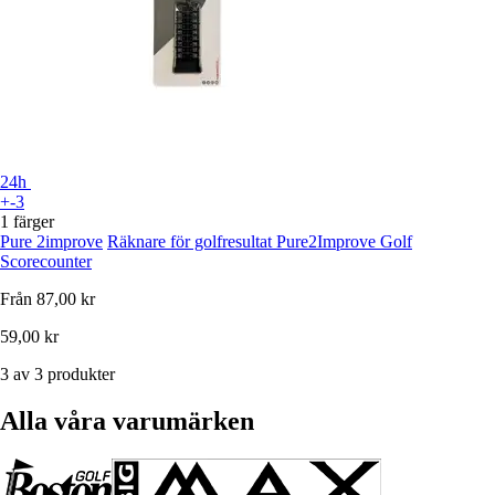
24h
+-3
1 färger
Pure 2improve
Räknare för golfresultat Pure2Improve Golf
Scorecounter
Från
87,00 kr
59,00 kr
3 av 3 produkter
Alla våra varumärken