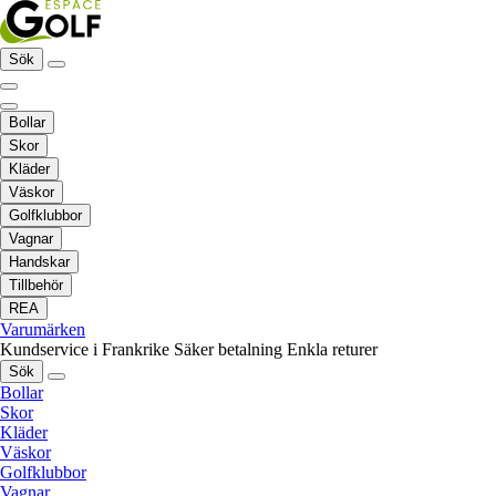
Sök
Bollar
Skor
Kläder
Väskor
Golfklubbor
Vagnar
Handskar
Tillbehör
REA
Varumärken
Kundservice i Frankrike
Säker betalning
Enkla returer
Sök
Bollar
Skor
Kläder
Väskor
Golfklubbor
Vagnar