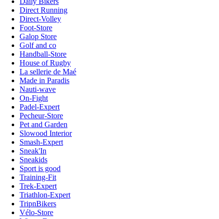
Daily Bikers
Direct Running
Direct-Volley
Foot-Store
Galop Store
Golf and co
Handball-Store
House of Rugby
La sellerie de Maé
Made in Paradis
Nauti-wave
On-Fight
Padel-Expert
Pecheur-Store
Pet and Garden
Slowood Interior
Smash-Expert
Sneak'In
Sneakids
Sport is good
Training-Fit
Trek-Expert
Triathlon-Expert
TripnBikers
Vélo-Store