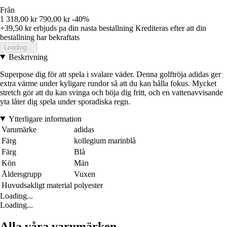
Från
1 318,00 kr
790,00 kr
-40%
+39,50 kr
erbjuds pa din nasta bestallning
Krediteras efter att din
bestallning har bekraftats
Loading...
Beskrivning
Superpose dig för att spela i svalare väder. Denna golftröja adidas ger
extra värme under kyligare rundor så att du kan hålla fokus. Mycket
stretch gör att du kan svinga och böja dig fritt, och en vattenavvisande
yta låter dig spela under sporadiska regn.
Ytterligare information
Varumärke
adidas
Färg
kollegium marinblå
Färg
Blå
Kön
Män
Åldersgrupp
Vuxen
Huvudsakligt material
polyester
Loading...
Loading...
Alla våra varumärken