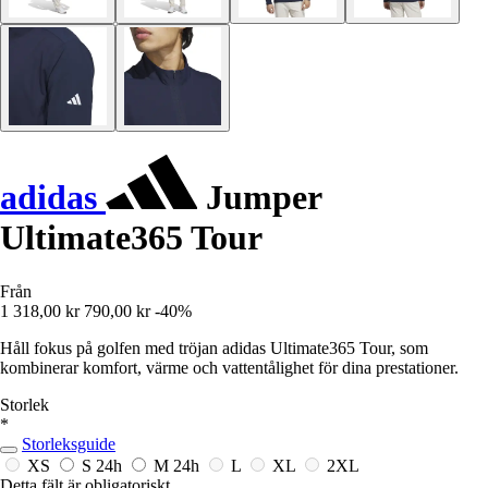
adidas
Jumper
Ultimate365 Tour
Från
1 318,00 kr
790,00 kr
-40%
Håll fokus på golfen med tröjan adidas Ultimate365 Tour, som
kombinerar komfort, värme och vattentålighet för dina prestationer.
Storlek
*
Storleksguide
XS
S
24h
M
24h
L
XL
2XL
Detta fält är obligatoriskt