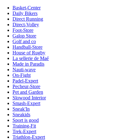
Basket-Center
Daily Bikers
Direct Running
Direct-Volley
Foot-Store
Galop Store
Golf and co
Handball-Store
House of Rugby
La sellerie de Maé
Made in Paradis
Nauti-wave
On-Fight
Padel-Expert
Pecheur-Store
Pet and Garden
Slowood Interior
Smash-Expert
Sneak'In
Sneakids
Sport is good
Training-Fit
Trek-Expert
Triathlon-Expert