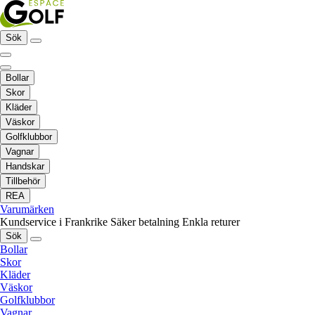
Sök
Bollar
Skor
Kläder
Väskor
Golfklubbor
Vagnar
Handskar
Tillbehör
REA
Varumärken
Kundservice i Frankrike
Säker betalning
Enkla returer
Sök
Bollar
Skor
Kläder
Väskor
Golfklubbor
Vagnar