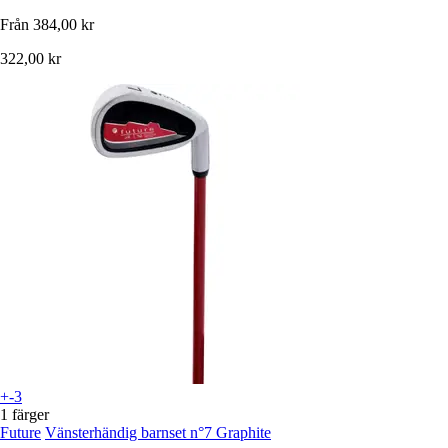
Från
384,00 kr
322,00 kr
+-3
1 färger
Future
Vänsterhändig barnset n°7 Graphite