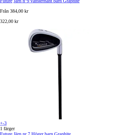
Future
Järn n°9 vänsterhänt barn Graphite
Från
384,00 kr
322,00 kr
+-3
1 färger
Future
Järn nr 7 Höger barn Graphite