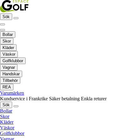
Sök
Bollar
Skor
Kläder
Väskor
Golfklubbor
Vagnar
Handskar
Tillbehör
REA
Varumärken
Kundservice i Frankrike
Säker betalning
Enkla returer
Sök
Bollar
Skor
Kläder
Väskor
Golfklubbor
Vagnar