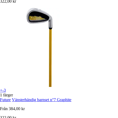
322,00 kr
+-3
1 färger
Future
Vänsterhändig barnset n°7 Graphite
Från
384,00 kr
322,00 kr