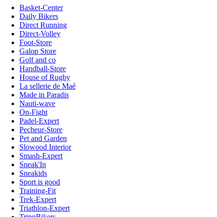
Basket-Center
Daily Bikers
Direct Running
Direct-Volley
Foot-Store
Galop Store
Golf and co
Handball-Store
House of Rugby
La sellerie de Maé
Made in Paradis
Nauti-wave
On-Fight
Padel-Expert
Pecheur-Store
Pet and Garden
Slowood Interior
Smash-Expert
Sneak'In
Sneakids
Sport is good
Training-Fit
Trek-Expert
Triathlon-Expert
TripnBikers