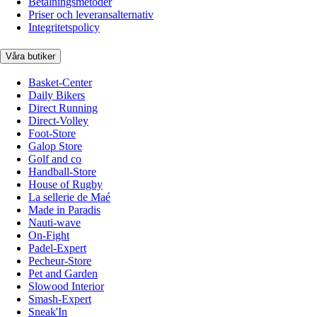
Betalningsmetoder
Priser och leveransalternativ
Integritetspolicy
Våra butiker
Basket-Center
Daily Bikers
Direct Running
Direct-Volley
Foot-Store
Galop Store
Golf and co
Handball-Store
House of Rugby
La sellerie de Maé
Made in Paradis
Nauti-wave
On-Fight
Padel-Expert
Pecheur-Store
Pet and Garden
Slowood Interior
Smash-Expert
Sneak'In