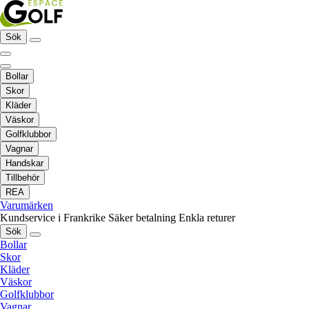
Sök
Bollar
Skor
Kläder
Väskor
Golfklubbor
Vagnar
Handskar
Tillbehör
REA
Varumärken
Kundservice i Frankrike
Säker betalning
Enkla returer
Sök
Bollar
Skor
Kläder
Väskor
Golfklubbor
Vagnar