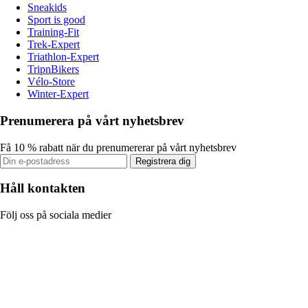
Sneakids
Sport is good
Training-Fit
Trek-Expert
Triathlon-Expert
TripnBikers
Vélo-Store
Winter-Expert
Prenumerera på vårt nyhetsbrev
Få 10 % rabatt när du prenumererar på vårt nyhetsbrev
Registrera dig
Håll kontakten
Följ oss på sociala medier