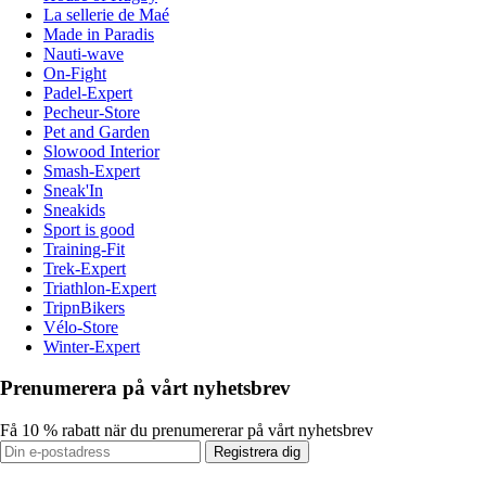
La sellerie de Maé
Made in Paradis
Nauti-wave
On-Fight
Padel-Expert
Pecheur-Store
Pet and Garden
Slowood Interior
Smash-Expert
Sneak'In
Sneakids
Sport is good
Training-Fit
Trek-Expert
Triathlon-Expert
TripnBikers
Vélo-Store
Winter-Expert
Prenumerera på vårt nyhetsbrev
Få 10 % rabatt när du prenumererar på vårt nyhetsbrev
Registrera dig