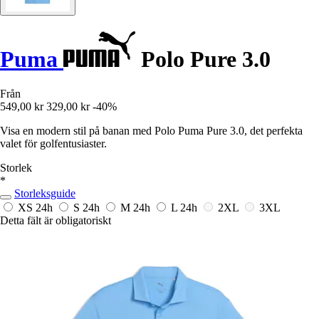
Puma
Polo Pure 3.0
Från
549,00 kr
329,00 kr
-40%
Visa en modern stil på banan med Polo Puma Pure 3.0, det perfekta
valet för golfentusiaster.
Storlek
*
Storleksguide
XS
24h
S
24h
M
24h
L
24h
2XL
3XL
Detta fält är obligatoriskt