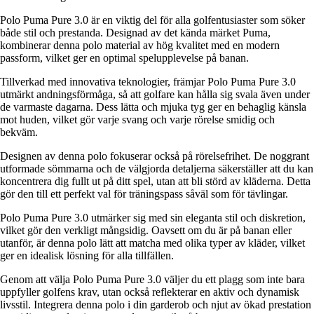
Polo Puma Pure 3.0 är en viktig del för alla golfentusiaster som söker
både stil och prestanda. Designad av det kända märket Puma,
kombinerar denna polo material av hög kvalitet med en modern
passform, vilket ger en optimal spelupplevelse på banan.
Tillverkad med innovativa teknologier, främjar Polo Puma Pure 3.0
utmärkt andningsförmåga, så att golfare kan hålla sig svala även under
de varmaste dagarna. Dess lätta och mjuka tyg ger en behaglig känsla
mot huden, vilket gör varje svang och varje rörelse smidig och
bekväm.
Designen av denna polo fokuserar också på rörelsefrihet. De noggrant
utformade sömmarna och de välgjorda detaljerna säkerställer att du kan
koncentrera dig fullt ut på ditt spel, utan att bli störd av kläderna. Detta
gör den till ett perfekt val för träningspass såväl som för tävlingar.
Polo Puma Pure 3.0 utmärker sig med sin eleganta stil och diskretion,
vilket gör den verkligt mångsidig. Oavsett om du är på banan eller
utanför, är denna polo lätt att matcha med olika typer av kläder, vilket
ger en idealisk lösning för alla tillfällen.
Genom att välja Polo Puma Pure 3.0 väljer du ett plagg som inte bara
uppfyller golfens krav, utan också reflekterar en aktiv och dynamisk
livsstil. Integrera denna polo i din garderob och njut av ökad prestation