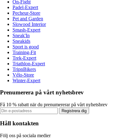
On-Fight
Padel-Expert
Pecheur-Store
Pet and Garden
Slowood Interior
Smash-Expert
Sneak'In
Sneakids
Sport is good
Training-Fit
Trek-Expert
Triathlon-Expert
TripnBikers
Vélo-Store
Winter-Expert
Prenumerera på vårt nyhetsbrev
Få 10 % rabatt när du prenumererar på vårt nyhetsbrev
Registrera dig
Håll kontakten
Följ oss på sociala medier