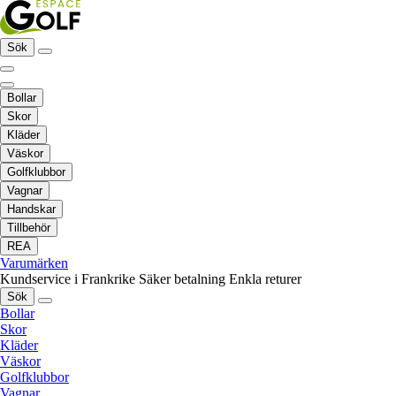
Sök
Bollar
Skor
Kläder
Väskor
Golfklubbor
Vagnar
Handskar
Tillbehör
REA
Varumärken
Kundservice i Frankrike
Säker betalning
Enkla returer
Sök
Bollar
Skor
Kläder
Väskor
Golfklubbor
Vagnar