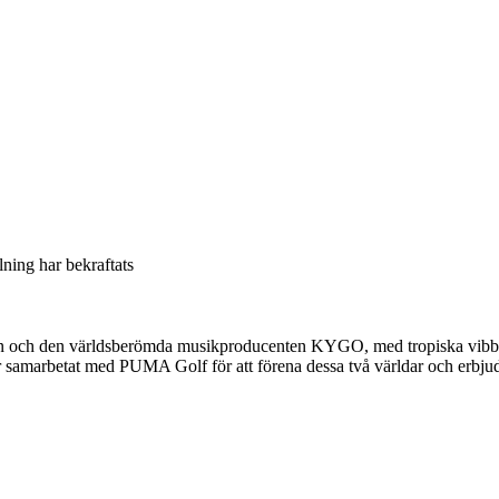
llning har bekraftats
aren och den världsberömda musikproducenten KYGO, med tropiska vibbar
samarbetat med PUMA Golf för att förena dessa två världar och erbjuda