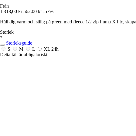
Från
1 318,00 kr
562,00 kr
-57%
Håll dig varm och stilig på green med fleece 1/2 zip Puma X Ptc, s
Storlek
*
Storleksguide
S
M
L
XL
24h
Detta fält är obligatoriskt