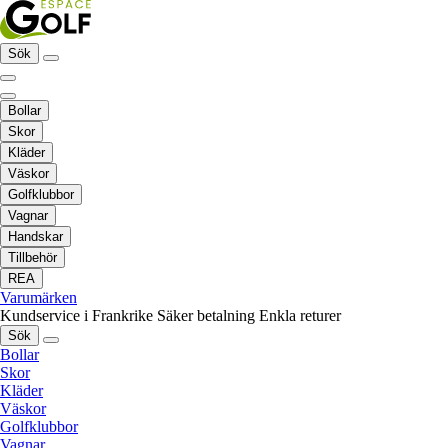
Sök
Bollar
Skor
Kläder
Väskor
Golfklubbor
Vagnar
Handskar
Tillbehör
REA
Varumärken
Kundservice i Frankrike
Säker betalning
Enkla returer
Sök
Bollar
Skor
Kläder
Väskor
Golfklubbor
Vagnar