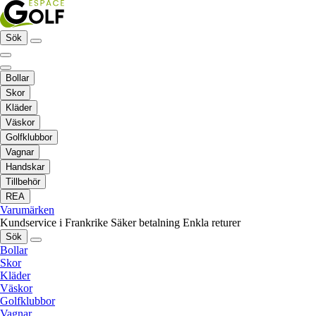
Sök
Bollar
Skor
Kläder
Väskor
Golfklubbor
Vagnar
Handskar
Tillbehör
REA
Varumärken
Kundservice i Frankrike
Säker betalning
Enkla returer
Sök
Bollar
Skor
Kläder
Väskor
Golfklubbor
Vagnar