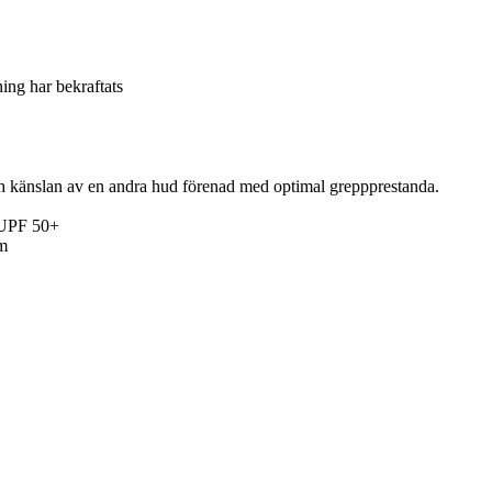
ning har bekraftats
h känslan av en andra hud förenad med optimal greppprestanda.
d UPF 50+
rm