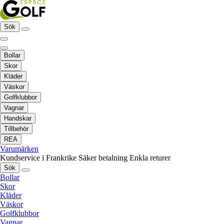
Sök
Bollar
Skor
Kläder
Väskor
Golfklubbor
Vagnar
Handskar
Tillbehör
REA
Varumärken
Kundservice i Frankrike
Säker betalning
Enkla returer
Sök
Bollar
Skor
Kläder
Väskor
Golfklubbor
Vagnar