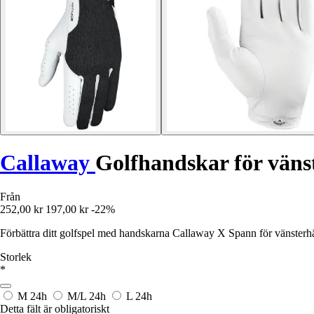
Callaway
Golfhandskar för vän
Från
252,00 kr
197,00 kr
-22%
Förbättra ditt golfspel med handskarna Callaway X Spann för vänsterhä
Storlek
*
M
24h
M/L
24h
L
24h
Detta fält är obligatoriskt