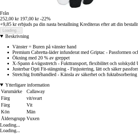
Från
252,00 kr
197,00 kr
-22%
+9,85 kr
erbjuds pa din nasta bestallning
Krediteras efter att din bestall
Loading...
Beskrivning
Vänster = Buren på vänster hand
Premium Cabretta-läder infunderat med Griptac - Passformen oc
Ökning med 20 % av greppet
X-Spann 4-vägsstretch - Fukttransport, flexibilitet och solskyd
Justerbar Opti Fit-stängning - Finjustering, lätt och säker passfo
Stretchig frottéhandled - Känsla av säkerhet och fuktabsorbering
Ytterligare information
Varumärke
Callaway
Färg
vit/svart
Färg
Vit
Kön
Män
Åldersgrupp
Vuxen
Loading...
Loading...