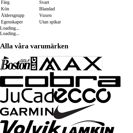
Färg
Svart
Kön
Blandad
Åldersgrupp
Vuxen
Egenskaper
Utan spikar
Loading...
Loading...
Alla våra varumärken