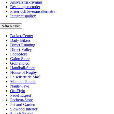
Ansvarsfriskrivning
Betalningsmetoder
Priser och leveransalternativ
Integritetspolicy
Våra butiker
Basket-Center
Daily Bikers
Direct Running
Direct-Volley
Foot-Store
Galop Store
Golf and co
Handball-Store
House of Rugby
La sellerie de Maé
Made in Paradis
Nauti-wave
On-Fight
Padel-Expert
Pecheur-Store
Pet and Garden
Slowood Interior
Smash-Expert