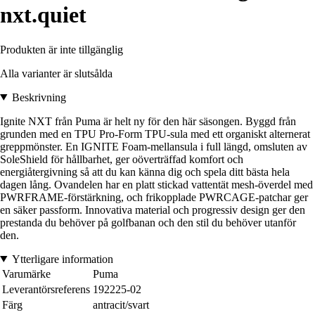
nxt.quiet
Produkten är inte tillgänglig
Alla varianter är slutsålda
Beskrivning
Ignite NXT från Puma är helt ny för den här säsongen. Byggd från
grunden med en TPU Pro-Form TPU-sula med ett organiskt alternerat
greppmönster. En IGNITE Foam-mellansula i full längd, omsluten av
SoleShield för hållbarhet, ger oöverträffad komfort och
energiåtergivning så att du kan känna dig och spela ditt bästa hela
dagen lång. Ovandelen har en platt stickad vattentät mesh-överdel med
PWRFRAME-förstärkning, och frikopplade PWRCAGE-patchar ger
en säker passform. Innovativa material och progressiv design ger den
prestanda du behöver på golfbanan och den stil du behöver utanför
den.
Ytterligare information
Varumärke
Puma
Leverantörsreferens
192225-02
Färg
antracit/svart