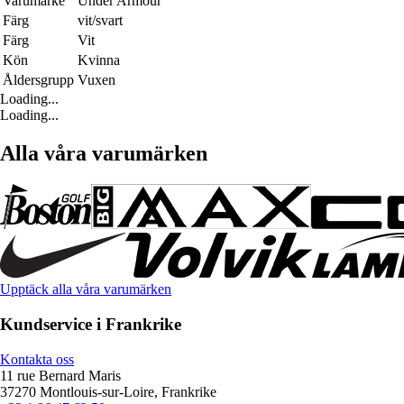
Varumärke
Under Armour
Färg
vit/svart
Färg
Vit
Kön
Kvinna
Åldersgrupp
Vuxen
Loading...
Loading...
Alla våra varumärken
Upptäck alla våra varumärken
Kundservice i Frankrike
Kontakta oss
11 rue Bernard Maris
37270 Montlouis-sur-Loire, Frankrike