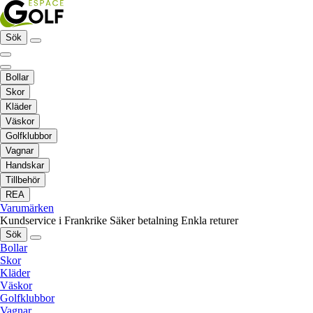
Sök
Bollar
Skor
Kläder
Väskor
Golfklubbor
Vagnar
Handskar
Tillbehör
REA
Varumärken
Kundservice i Frankrike
Säker betalning
Enkla returer
Sök
Bollar
Skor
Kläder
Väskor
Golfklubbor
Vagnar