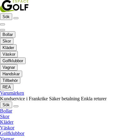
Sök
Bollar
Skor
Kläder
Väskor
Golfklubbor
Vagnar
Handskar
Tillbehör
REA
Varumärken
Kundservice i Frankrike
Säker betalning
Enkla returer
Sök
Bollar
Skor
Kläder
Väskor
Golfklubbor
Vagnar