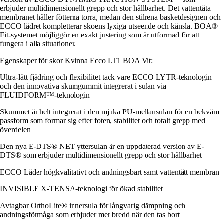
erbjuder multidimensionellt grepp och stor hållbarhet. Det vattentäta
membranet håller fötterna torra, medan den stilrena basketdesignen och
ECCO lädret kompletterar skoens lyxiga utseende och känsla. BOA®
Fit-systemet möjliggör en exakt justering som är utformad för att
fungera i alla situationer.
Egenskaper för skor Kvinna Ecco LT1 BOA Vit:
Ultra-lätt fjädring och flexibilitet tack vare ECCO LYTR-teknologin
och den innovativa skumgummit integrerat i sulan via
FLUIDFORM™-teknologin
Skummet är helt integrerat i den mjuka PU-mellansulan för en bekväm
passform som formar sig efter foten, stabilitet och totalt grepp med
överdelen
Den nya E-DTS® NET yttersulan är en uppdaterad version av E-
DTS® som erbjuder multidimensionellt grepp och stor hållbarhet
ECCO Läder högkvalitativt och andningsbart samt vattentätt membran
INVISIBLE X-TENSA-teknologi för ökad stabilitet
Avtagbar OrthoLite® innersula för långvarig dämpning och
andningsförmåga som erbjuder mer bredd när den tas bort