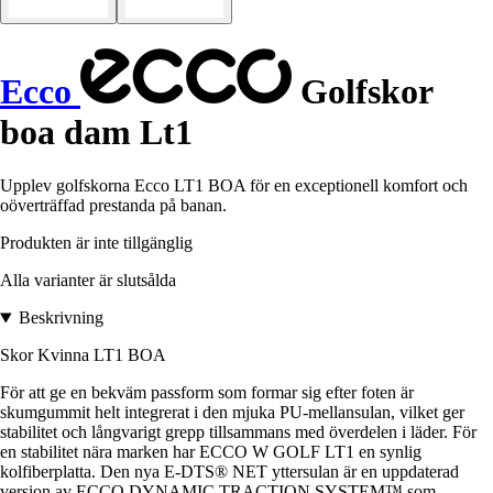
Ecco
Golfskor
boa dam Lt1
Upplev golfskorna Ecco LT1 BOA för en exceptionell komfort och
oöverträffad prestanda på banan.
Produkten är inte tillgänglig
Alla varianter är slutsålda
Beskrivning
Skor Kvinna LT1 BOA
För att ge en bekväm passform som formar sig efter foten är
skumgummit helt integrerat i den mjuka PU-mellansulan, vilket ger
stabilitet och långvarigt grepp tillsammans med överdelen i läder. För
en stabilitet nära marken har ECCO W GOLF LT1 en synlig
kolfiberplatta. Den nya E-DTS® NET yttersulan är en uppdaterad
version av ECCO DYNAMIC TRACTION SYSTEM™ som