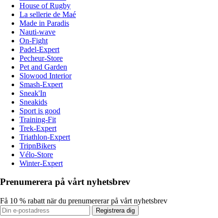
House of Rugby
La sellerie de Maé
Made in Paradis
Nauti-wave
On-Fight
Padel-Expert
Pecheur-Store
Pet and Garden
Slowood Interior
Smash-Expert
Sneak'In
Sneakids
Sport is good
Training-Fit
Trek-Expert
Triathlon-Expert
TripnBikers
Vélo-Store
Winter-Expert
Prenumerera på vårt nyhetsbrev
Få 10 % rabatt när du prenumererar på vårt nyhetsbrev
Registrera dig