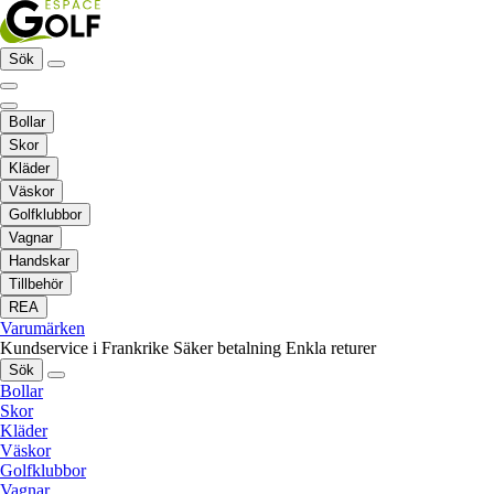
Sök
Bollar
Skor
Kläder
Väskor
Golfklubbor
Vagnar
Handskar
Tillbehör
REA
Varumärken
Kundservice i Frankrike
Säker betalning
Enkla returer
Sök
Bollar
Skor
Kläder
Väskor
Golfklubbor
Vagnar