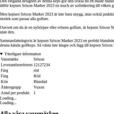
Den eleganta designen av denna keps gör den också till ett måste bla
tillför kepsen Srixon Marker 2023 en touch av sofistikering till vilken g
Men kepsen Srixon Marker 2023 är inte bara snygg, utan också praktisk
storlek som passar alla golfare.
Oavsett om du är en nybörjare eller erfaren golfare, är kepsen Srixon Ma
utan den.
Sammanfattningsvis är kepsen Srixon Marker 2023 en perfekt blandning a
denna kända golfkeps. Så vänta inte längre och lägg till kepsen Srixo
Ytterligare information
Varumärke
Srixon
Leverantörsreferens
12127234
Färg
röd
Färg
Röd
Kön
Blandad
Åldersgrupp
Vuxen
Antal per produkt
1
Loading...
Loading...
Alla våra varumärken