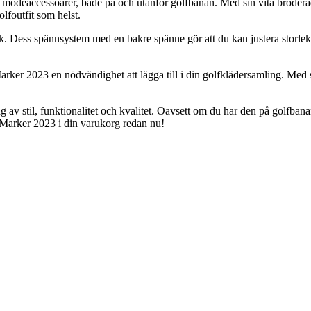
nd modeaccessoarer, både på och utanför golfbanan. Med sin vita brode
olfoutfit som helst.
. Dess spännsystem med en bakre spänne gör att du kan justera storleke
rker 2023 en nödvändighet att lägga till i din golfklädersamling. Med si
v stil, funktionalitet och kvalitet. Oavsett om du har den på golfbana
n Marker 2023 i din varukorg redan nu!