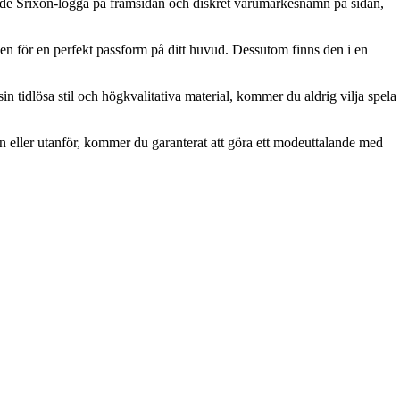
rade Srixon-logga på framsidan och diskret varumärkesnamn på sidan,
n för en perfekt passform på ditt huvud. Dessutom finns den i en
n tidlösa stil och högkvalitativa material, kommer du aldrig vilja spela
n eller utanför, kommer du garanterat att göra ett modeuttalande med