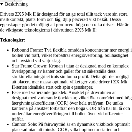
Beskrivning
Drivers ZX5 Mk II är designad för att ge total tillit tack vare sin stora
markkontakt, platta form och låg, djup placerad vikt bakåt. Dessa
egenskaper gör det möjligt att producera höga och raka drives. Här är
de viktigaste teknologierna i drivrutinen ZX5 Mk II:
Teknologier:
Rebound Frame: Två flexibla områden koncentrerar mer energi i
bollen vid träff, vilket förbättrar energiöverföring, bollhastighet
och avstånd vid varje slag.
Star Frame Crown: Kronan i titan är designad med en komplex
överlappning av kanter och galler för att säkerställa dess
strukturella integritet trots sin tunna profil. Detta gör det möjligt
att placera mer massa optimalt, vilket ger varje driver i ZX Mk
II-serien idealiska start och spin egenskaper.
Face med varierande tjocklek: Ansiktet på drivrutinen är
designat med varierande tjocklekar, vilket ökar området med hög
återgivningskoefficient (COR) över hela träffytan. De unika
kanterna på ansiktet förbättrar den höga COR från häl till tå och
underlättar energiöverföringen till bollen även vid off-center
träffar.
Cannon Sole: På fairwayträd är en dynamisk viktblock optimalt
placerad utan att minska COR, vilket optimerar starten och