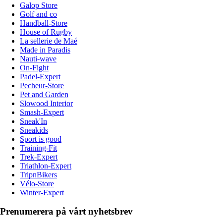
Galop Store
Golf and co
Handball-Store
House of Rugby
La sellerie de Maé
Made in Paradis
Nauti-wave
On-Fight
Padel-Expert
Pecheur-Store
Pet and Garden
Slowood Interior
Smash-Expert
Sneak'In
Sneakids
Sport is good
Training-Fit
Trek-Expert
Triathlon-Expert
TripnBikers
Vélo-Store
Winter-Expert
Prenumerera på vårt nyhetsbrev