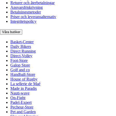
Returer och återbetalningar
Ansvarsfriskrivning
Betalningsmetoder
Priser och leveransalternativ
Integritetspolicy
Våra butiker
Basket-Center
Daily Bikers
Direct Running
Direct-Volley
Foot-Store
Galop Store
Golf and co
Handball-Store
House of Rugby
La sellerie de Maé
Made in Paradis
Nauti-wave
On-Fight
Padel-Expert
Pecheur-Store
Pet and Garden