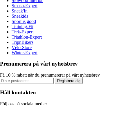
Slowood Interior
Smash-Expert
Sneak'In
Sneakids
Sport is good
Training-Fit
Trek-Expert
Triathlon-Expert
TripnBikers
Vélo-Store
Winter-Expert
Prenumerera på vårt nyhetsbrev
Få 10 % rabatt när du prenumererar på vårt nyhetsbrev
Registrera dig
Håll kontakten
Följ oss på sociala medier