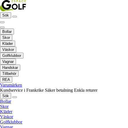
Sök
Bollar
Skor
Kläder
Väskor
Golfklubbor
Vagnar
Handskar
Tillbehör
REA
Varumärken
Kundservice i Frankrike
Säker betalning
Enkla returer
Sök
Bollar
Skor
Kläder
Väskor
Golfklubbor
Vagnar