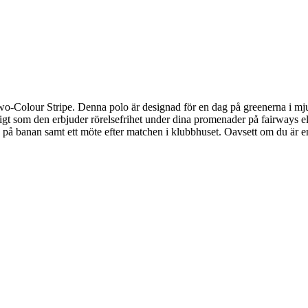
o-Colour Stripe. Denna polo är designad för en dag på greenerna i mjuk
idigt som den erbjuder rörelsefrihet under dina promenader på fairways e
on på banan samt ett möte efter matchen i klubbhuset. Oavsett om du är en