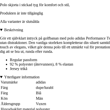
Polo skjorta i stickad tyg för komfort och stil,
Produkten är inte tillgänglig
Alla varianter är slutsålda
Beskrivning
Gör ett självklart intryck på golfbanan med polo adidas Performance Tw
utan distraktioner. Den vanliga storleken kompletterar din siluett samt
touch av elegans, vilket gör denna polo till ett utmärkt val för prestati
dig att se bra ut, runda efter runda.
Regular passform
92 % polyester (återvunnen), 8 % elastan
Jersey trikå
Ytterligare information
Varumärke
adidas
Färg
dupe/lurabl
Färg
Blå
Kön
Män
Åldersgrupp
Vuxen
Huvudsakligt material
polyester