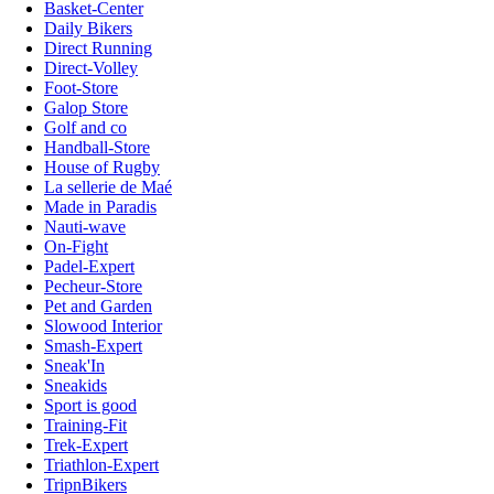
Basket-Center
Daily Bikers
Direct Running
Direct-Volley
Foot-Store
Galop Store
Golf and co
Handball-Store
House of Rugby
La sellerie de Maé
Made in Paradis
Nauti-wave
On-Fight
Padel-Expert
Pecheur-Store
Pet and Garden
Slowood Interior
Smash-Expert
Sneak'In
Sneakids
Sport is good
Training-Fit
Trek-Expert
Triathlon-Expert
TripnBikers