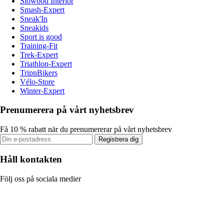
Slowood Interior
Smash-Expert
Sneak'In
Sneakids
Sport is good
Training-Fit
Trek-Expert
Triathlon-Expert
TripnBikers
Vélo-Store
Winter-Expert
Prenumerera på vårt nyhetsbrev
Få 10 % rabatt när du prenumererar på vårt nyhetsbrev
Registrera dig
Håll kontakten
Följ oss på sociala medier