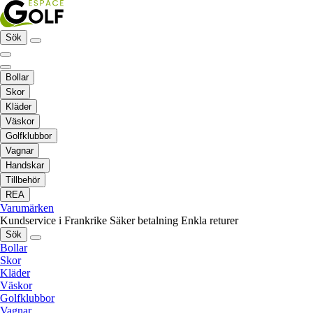
Sök
Bollar
Skor
Kläder
Väskor
Golfklubbor
Vagnar
Handskar
Tillbehör
REA
Varumärken
Kundservice i Frankrike
Säker betalning
Enkla returer
Sök
Bollar
Skor
Kläder
Väskor
Golfklubbor
Vagnar