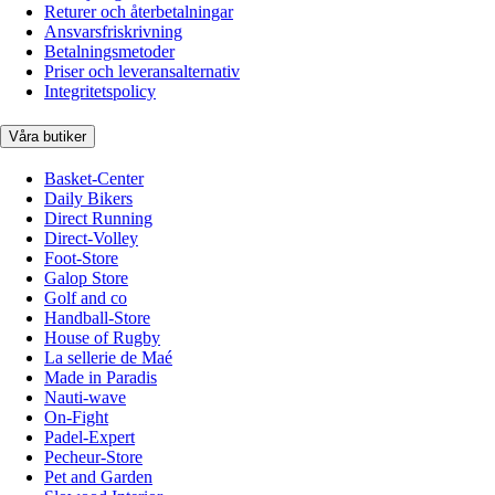
Returer och återbetalningar
Ansvarsfriskrivning
Betalningsmetoder
Priser och leveransalternativ
Integritetspolicy
Våra butiker
Basket-Center
Daily Bikers
Direct Running
Direct-Volley
Foot-Store
Galop Store
Golf and co
Handball-Store
House of Rugby
La sellerie de Maé
Made in Paradis
Nauti-wave
On-Fight
Padel-Expert
Pecheur-Store
Pet and Garden