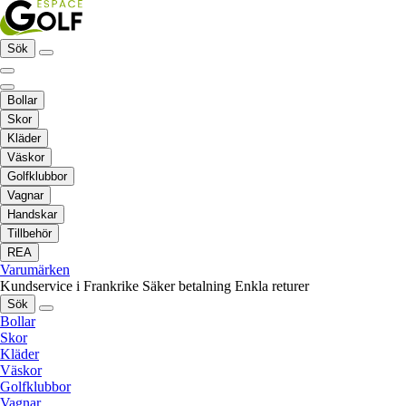
Sök
Bollar
Skor
Kläder
Väskor
Golfklubbor
Vagnar
Handskar
Tillbehör
REA
Varumärken
Kundservice i Frankrike
Säker betalning
Enkla returer
Sök
Bollar
Skor
Kläder
Väskor
Golfklubbor
Vagnar