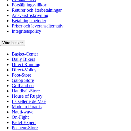
Försäljningsvillkor
Returer och återbetalningar
Ansvarsfriskrivning
Betalningsmetoder
Priser och leveransalternativ
Integritetspolicy
Våra butiker
Basket-Center
Daily Bikers
Direct Running
Direct-Volley
Foot-Store
Galop Store
Golf and co
Handball-Store
House of Rugby
La sellerie de Maé
Made in Paradis
Nauti-wave
On-Fight
Padel-Expert
Pecheur-Store