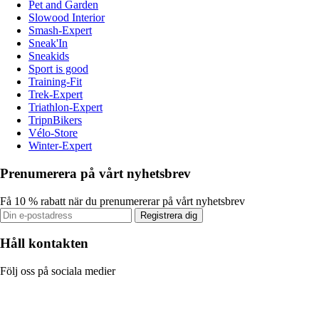
Pet and Garden
Slowood Interior
Smash-Expert
Sneak'In
Sneakids
Sport is good
Training-Fit
Trek-Expert
Triathlon-Expert
TripnBikers
Vélo-Store
Winter-Expert
Prenumerera på vårt nyhetsbrev
Få 10 % rabatt när du prenumererar på vårt nyhetsbrev
Registrera dig
Håll kontakten
Följ oss på sociala medier